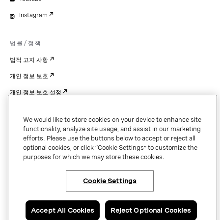
Instagram
법률/정책
법적 고지 사항
개인 정보 보호
개인 정보 보호 설정
Cookie Settings
We would like to store cookies on your device to enhance site
특허
functionality, analyze site usage, and assist in our marketing
efforts. Please use the buttons below to accept or reject all
저작권
optional cookies, or click “Cookie Settings” to customize the
purposes for which we may store these cookies.
보안 및 신뢰
Cookie Settings
Copyright © 2026 Vonage. All rights reserved. VONAGE®, the V logo (
®),
and other Vonage marks are registered trademarks of Vonage or its affiliates
Accept All Cookies
Reject Optional Cookies
in the United States and other countries.