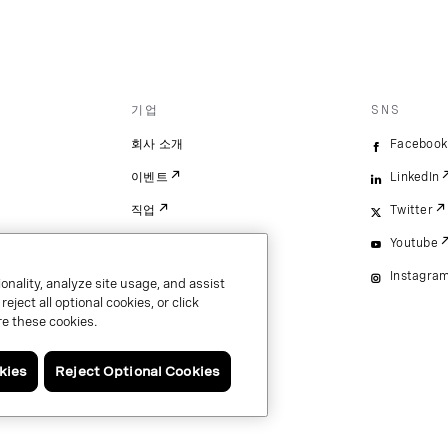
기업
SNS
회사 소개
Facebook
이벤트
LinkedIn
직업
Twitter
Youtube
Instagra
onality, analyze site usage, and assist
ject all optional cookies, or click
e these cookies.
kies
Reject Optional Cookies