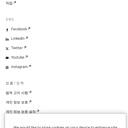
직업
SNS
Facebook
LinkedIn
Twitter
Youtube
Instagram
법률/정책
법적 고지 사항
개인 정보 보호
개인 정보 보호 설정
Cookie Settings
We would like to store cookies on your device to enhance site