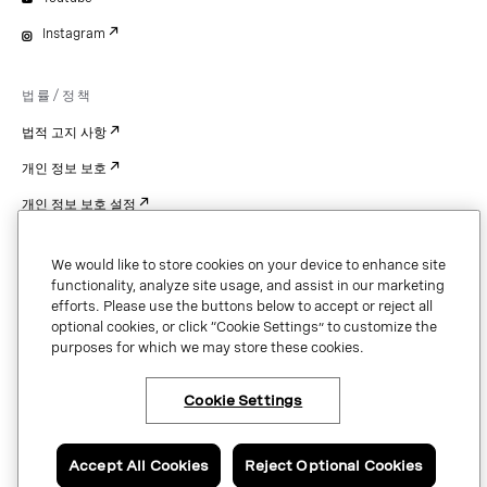
Instagram
법률/정책
법적 고지 사항
개인 정보 보호
개인 정보 보호 설정
Cookie Settings
We would like to store cookies on your device to enhance site
특허
functionality, analyze site usage, and assist in our marketing
efforts. Please use the buttons below to accept or reject all
저작권
optional cookies, or click “Cookie Settings” to customize the
purposes for which we may store these cookies.
보안 및 신뢰
Cookie Settings
Copyright © 2026 Vonage. All rights reserved. VONAGE®, the V logo (
®),
and other Vonage marks are registered trademarks of Vonage or its affiliates
Accept All Cookies
Reject Optional Cookies
in the United States and other countries.