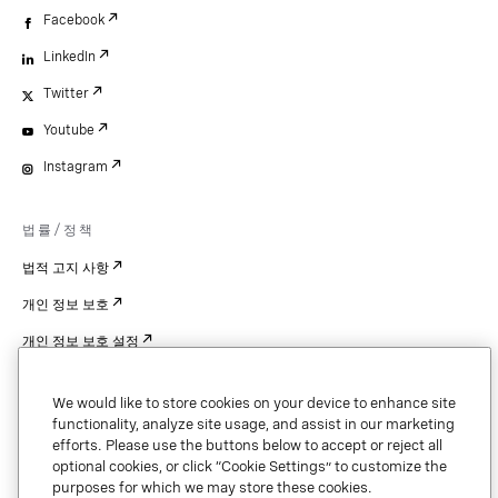
Facebook
LinkedIn
Twitter
Youtube
Instagram
법률/정책
법적 고지 사항
개인 정보 보호
개인 정보 보호 설정
Cookie Settings
We would like to store cookies on your device to enhance site
특허
functionality, analyze site usage, and assist in our marketing
efforts. Please use the buttons below to accept or reject all
저작권
optional cookies, or click “Cookie Settings” to customize the
purposes for which we may store these cookies.
보안 및 신뢰