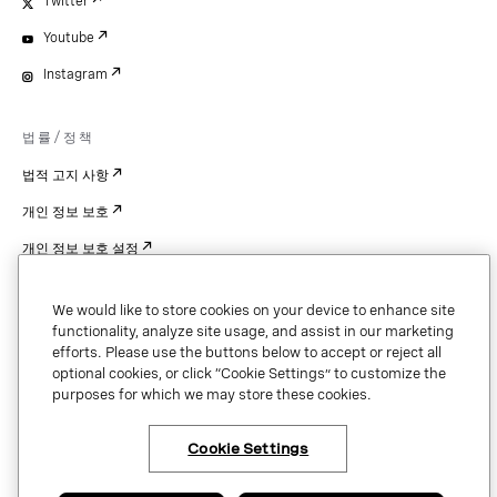
Twitter
Youtube
Instagram
법률/정책
법적 고지 사항
개인 정보 보호
개인 정보 보호 설정
Cookie Settings
We would like to store cookies on your device to enhance site
특허
functionality, analyze site usage, and assist in our marketing
efforts. Please use the buttons below to accept or reject all
저작권
optional cookies, or click “Cookie Settings” to customize the
purposes for which we may store these cookies.
보안 및 신뢰
Cookie Settings
Copyright © 2026 Vonage. All rights reserved. VONAGE®, the V logo (
®),