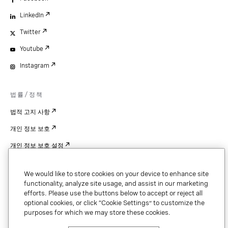
LinkedIn
Twitter
Youtube
Instagram
법률/정책
법적 고지 사항
개인 정보 보호
개인 정보 보호 설정
Cookie Settings
We would like to store cookies on your device to enhance site
특허
functionality, analyze site usage, and assist in our marketing
efforts. Please use the buttons below to accept or reject all
저작권
optional cookies, or click “Cookie Settings” to customize the
purposes for which we may store these cookies.
보안 및 신뢰