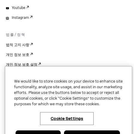
Youtube
Instagram
법률/정책
법적 고지 사항
개인 정보 보호
개인 정보 보호 설정
Cookie Settings
We would like to store cookies on your device to enhance site
특허
functionality, analyze site usage, and assist in our marketing
efforts. Please use the buttons below to accept or reject all
저작권
optional cookies, or click “Cookie Settings” to customize the
purposes for which we may store these cookies.
보안 및 신뢰
Cookie Settings
Copyright © 2026 Vonage. All rights reserved. VONAGE®, the V logo (
®),