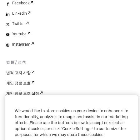
Facebook
LinkedIn
Twitter
Youtube
Instagram
법률/정책
법적 고지 사항
개인 정보 보호
개인 정보 보호 설정
Cookie Settings
We would like to store cookies on your device to enhance site
특허
functionality, analyze site usage, and assist in our marketing
efforts. Please use the buttons below to accept or reject all
저작권
optional cookies, or click “Cookie Settings” to customize the
purposes for which we may store these cookies.
보안 및 신뢰