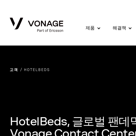
Skip to Main Content
제품
해결책
고객
HOTELBEDS
HotelBeds, 글로벌 
Vonage Contact Cent