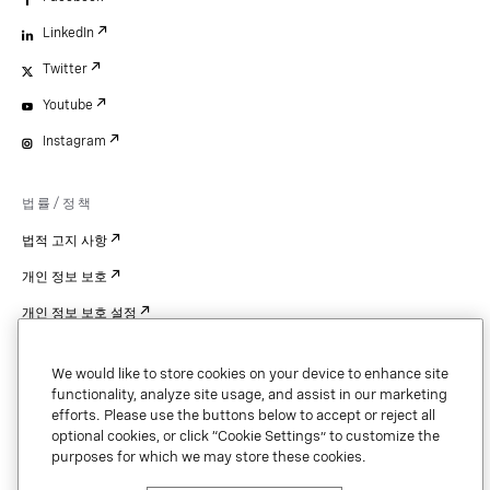
LinkedIn
Twitter
Youtube
Instagram
법률/정책
법적 고지 사항
개인 정보 보호
개인 정보 보호 설정
Cookie Settings
We would like to store cookies on your device to enhance site
특허
functionality, analyze site usage, and assist in our marketing
efforts. Please use the buttons below to accept or reject all
저작권
optional cookies, or click “Cookie Settings” to customize the
purposes for which we may store these cookies.
보안 및 신뢰