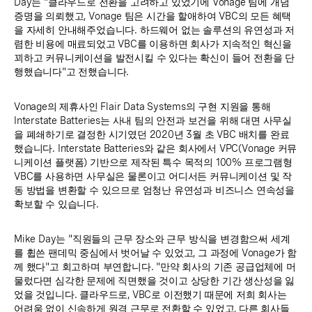
Day는 "클라우드로 전환을 고려하고 있었기에 Vonage 팀에 개념
증명을 의뢰했고, Vonage 팀은 시간을 할애하여 VBC의 모든 혜택
을 자세히 안내해주었습니다. 하드웨어 없는 솔루션의 유연성과 저
렴한 비용에 매료되었고 VBC를 이용하면 회사가 지속적인 혁신을
꾀하고 커뮤니케이션을 발전시킬 수 있다는 확신이 들어 전환을 단
행했습니다"고 전했습니다.
Vonage의 제휴사인 Flair Data Systems의 구현 지원을 통해
Interstate Batteries는 사내 팀의 안전과 보건을 위해 대면 사무실
을 폐쇄하기로 결정한 시기였던 2020년 3월 초 VBC 배치를 완료
했습니다. Interstate Batteries와 같은 회사에서 VPC(Vonage 커뮤
니케이션 플랫폼) 기반으로 제작된 특수 목적의 100% 프로그램형
VBC를 사용하면 사무실은 물론이고 어디서든 커뮤니케이션 및 작
동 방법을 변환할 수 있으므로 엄청난 유연성과 비즈니스 연속성을
확보할 수 있습니다.
Mike Day는 "직원들의 근무 장소와 근무 방식을 변경함으써 세계
를 휩쓴 팬데믹 중심에서 벗어날 수 있었고, 그 과정에 Vonage가 함
께 했다"고 회고하며 부연합니다. "만약 회사의 기존 공급업체에 머
물렀다면 심각한 문제에 직면했을 것이고 상당한 기간 생산성을 잃
었을 것입니다. 클라우드로, VBC로 이전했기 때문에 저희 회사는
어려움 없이 신속하게 원격 근무로 전환할 수 있었고, 다른 회사들