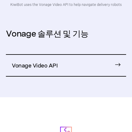
KiwiBot uses the Vonage Video API to help navigate delivery robots
Vonage 솔루션 및 기능
Vonage Video API