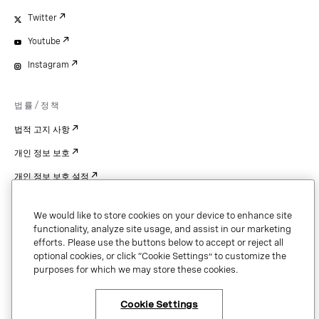
Twitter
Youtube
Instagram
법률/정책
법적 고지 사항
개인 정보 보호
개인 정보 보호 설정
Cookie Settings
We would like to store cookies on your device to enhance site
특허
functionality, analyze site usage, and assist in our marketing
efforts. Please use the buttons below to accept or reject all
저작권
optional cookies, or click “Cookie Settings” to customize the
purposes for which we may store these cookies.
보안 및 신뢰
Cookie Settings