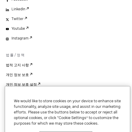
LinkedIn
Twitter
Youtube
Instagram
법률/정책
법적 고지 사항
개인 정보 보호
개인 정보 보호 설정
Cookie Settings
We would like to store cookies on your device to enhance site
특허
functionality, analyze site usage, and assist in our marketing
efforts. Please use the buttons below to accept or reject all
저작권
optional cookies, or click “Cookie Settings” to customize the
purposes for which we may store these cookies.
보안 및 신뢰