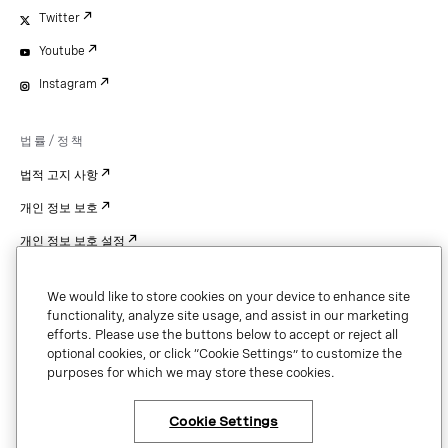
Twitter
Youtube
Instagram
법률/정책
법적 고지 사항
개인 정보 보호
개인 정보 보호 설정
Cookie Settings
We would like to store cookies on your device to enhance site
특허
functionality, analyze site usage, and assist in our marketing
efforts. Please use the buttons below to accept or reject all
저작권
optional cookies, or click “Cookie Settings” to customize the
purposes for which we may store these cookies.
보안 및 신뢰
Cookie Settings