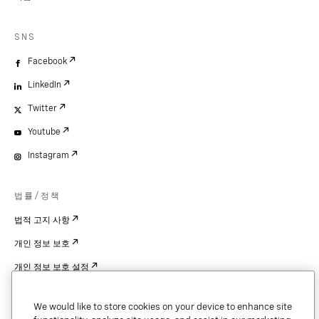
SNS
Facebook
LinkedIn
Twitter
Youtube
Instagram
법률/정책
법적 고지 사항
개인 정보 보호
개인 정보 보호 설정
Cookie Settings
We would like to store cookies on your device to enhance site
특허