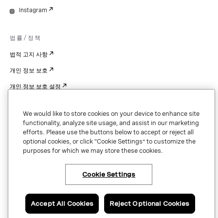
Instagram
법률/정책
법적 고지 사항
개인 정보 보호
개인 정보 보호 설정
Cookie Settings
We would like to store cookies on your device to enhance site
특허
functionality, analyze site usage, and assist in our marketing
efforts. Please use the buttons below to accept or reject all
저작권
optional cookies, or click “Cookie Settings” to customize the
purposes for which we may store these cookies.
보안 및 신뢰
Cookie Settings
Copyright © 2026 Vonage. All rights reserved. VONAGE®, the V logo (
®),
and other Vonage marks are registered trademarks of Vonage or its affiliates
Accept All Cookies
Reject Optional Cookies
in the United States and other countries.