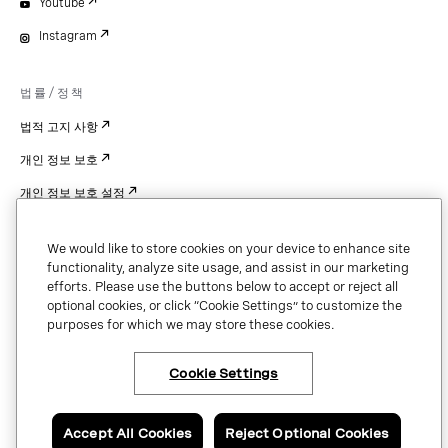
Youtube
Instagram
법률/정책
법적 고지 사항
개인 정보 보호
개인 정보 보호 설정
Cookie Settings
We would like to store cookies on your device to enhance site
특허
functionality, analyze site usage, and assist in our marketing
efforts. Please use the buttons below to accept or reject all
저작권
optional cookies, or click “Cookie Settings” to customize the
purposes for which we may store these cookies.
보안 및 신뢰
Cookie Settings
Copyright © 2026 Vonage. All rights reserved. VONAGE®, the V logo (
®),
and other Vonage marks are registered trademarks of Vonage or its affiliates
Accept All Cookies
Reject Optional Cookies
in the United States and other countries.