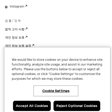
Instagram
법률/정책
법적 고지 사항
개인 정보 보호
개인 정보 보호 설정
Cookie Settings
We would like to store cookies on your device to enhance site
특허
functionality, analyze site usage, and assist in our marketing
efforts. Please use the buttons below to accept or reject all
저작권
optional cookies, or click “Cookie Settings” to customize the
purposes for which we may store these cookies.
보안 및 신뢰
Cookie Settings
Copyright © 2026 Vonage. All rights reserved. VONAGE®, the V logo (
®),
and other Vonage marks are registered trademarks of Vonage or its affiliates
Accept All Cookies
Reject Optional Cookies
in the United States and other countries.