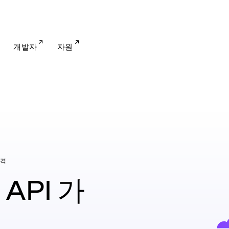
개발자
자원
격
s API 가