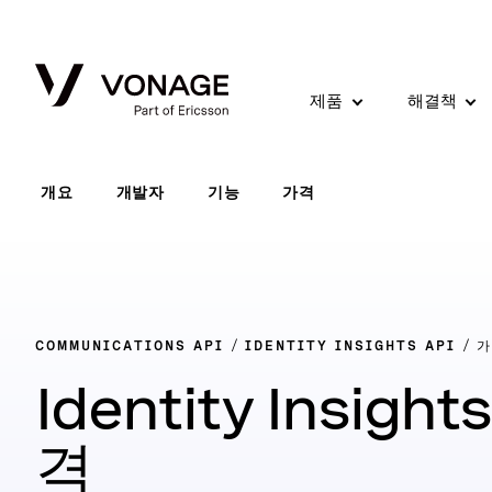
Skip to Main Content
제품
해결책
개요
개발자
기능
가격
COMMUNICATIONS API
IDENTITY INSIGHTS API
가
Identity Insight
격