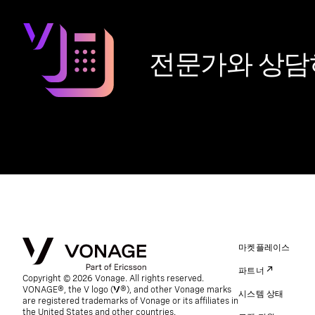
전문가와 상담
마켓플레이스
파트너
Copyright © 2026 Vonage. All rights reserved.
VONAGE®, the V logo (
®), and other Vonage marks
시스템 상태
are registered trademarks of Vonage or its affiliates in
the United States and other countries.