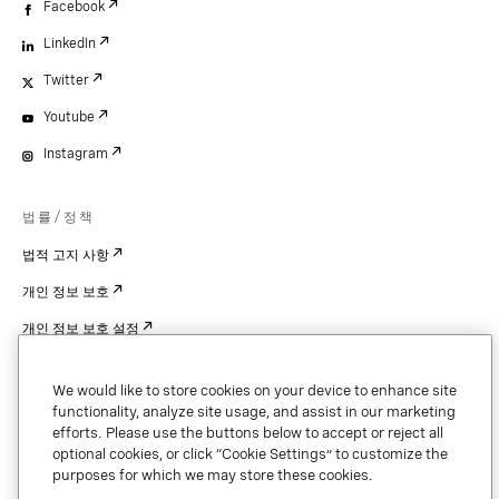
Facebook
LinkedIn
Twitter
Youtube
Instagram
법률/정책
법적 고지 사항
개인 정보 보호
개인 정보 보호 설정
Cookie Settings
We would like to store cookies on your device to enhance site
특허
functionality, analyze site usage, and assist in our marketing
efforts. Please use the buttons below to accept or reject all
저작권
optional cookies, or click “Cookie Settings” to customize the
purposes for which we may store these cookies.
보안 및 신뢰