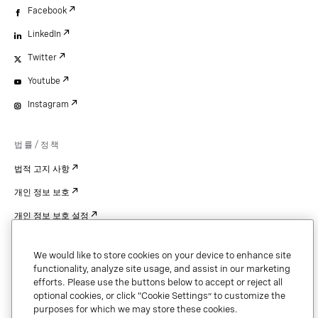
Facebook
LinkedIn
Twitter
Youtube
Instagram
법률/정책
법적 고지 사항
개인 정보 보호
개인 정보 보호 설정
Cookie Settings
We would like to store cookies on your device to enhance site
특허
functionality, analyze site usage, and assist in our marketing
efforts. Please use the buttons below to accept or reject all
저작권
optional cookies, or click “Cookie Settings” to customize the
purposes for which we may store these cookies.
보안 및 신뢰