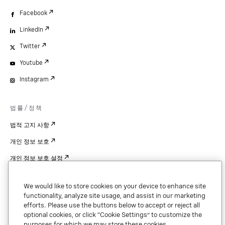
Facebook
LinkedIn
Twitter
Youtube
Instagram
법률/정책
법적 고지 사항
개인 정보 보호
개인 정보 보호 설정
Cookie Settings
We would like to store cookies on your device to enhance site
특허
functionality, analyze site usage, and assist in our marketing
efforts. Please use the buttons below to accept or reject all
저작권
optional cookies, or click “Cookie Settings” to customize the
purposes for which we may store these cookies.
보안 및 신뢰