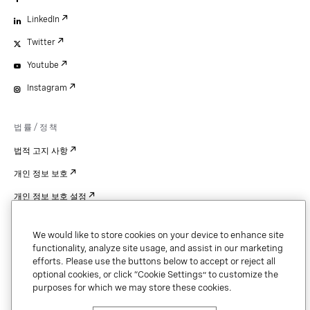
LinkedIn
Twitter
Youtube
Instagram
법률/정책
법적 고지 사항
개인 정보 보호
개인 정보 보호 설정
Cookie Settings
We would like to store cookies on your device to enhance site
특허
functionality, analyze site usage, and assist in our marketing
efforts. Please use the buttons below to accept or reject all
저작권
optional cookies, or click “Cookie Settings” to customize the
purposes for which we may store these cookies.
보안 및 신뢰