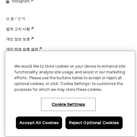
Instagram
법률/정책
법적 고지 사항
개인 정보 보호
개인 정보 보호 설정
Cookie Settings
We would like to store cookies on your device to enhance site
특허
functionality, analyze site usage, and assist in our marketing
efforts. Please use the buttons below to accept or reject all
저작권
optional cookies, or click “Cookie Settings” to customize the
purposes for which we may store these cookies.
보안 및 신뢰
Cookie Settings
Copyright © 2026 Vonage. All rights reserved. VONAGE®, the V logo (
®),
and other Vonage marks are registered trademarks of Vonage or its affiliates
Accept All Cookies
Reject Optional Cookies
in the United States and other countries.