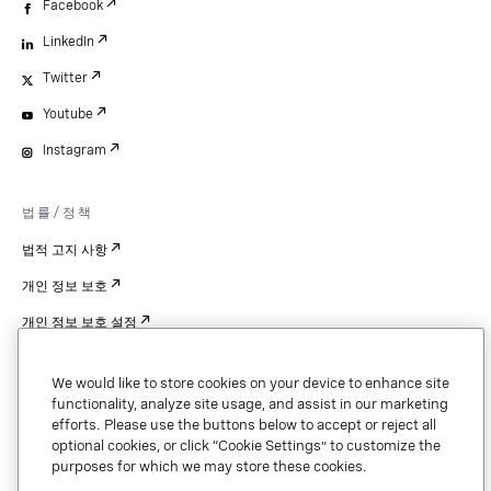
Facebook
LinkedIn
Twitter
Youtube
Instagram
법률/정책
법적 고지 사항
개인 정보 보호
개인 정보 보호 설정
Cookie Settings
We would like to store cookies on your device to enhance site
특허
functionality, analyze site usage, and assist in our marketing
efforts. Please use the buttons below to accept or reject all
저작권
optional cookies, or click “Cookie Settings” to customize the
purposes for which we may store these cookies.
보안 및 신뢰