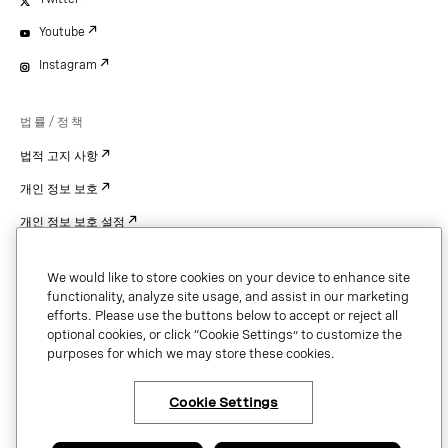
Youtube
Instagram
법률/정책
법적 고지 사항
개인 정보 보호
개인 정보 보호 설정
Cookie Settings
We would like to store cookies on your device to enhance site
특허
functionality, analyze site usage, and assist in our marketing
efforts. Please use the buttons below to accept or reject all
저작권
optional cookies, or click “Cookie Settings” to customize the
purposes for which we may store these cookies.
보안 및 신뢰
Cookie Settings
Copyright © 2026 Vonage. All rights reserved. VONAGE®, the V logo (
®),